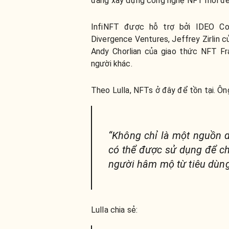
đang xây dựng công nghệ NFT mới để c
InfiNFT được hỗ trợ bởi IDEO Co
Divergence Ventures, Jeffrey Zirlin củ
Andy Chorlian của giao thức NFT Fr
người khác.
Theo Lulla, NFTs ở đây để tồn tại. Ôn
“Không chỉ là một nguồn 
có thể được sử dụng để c
người hâm mộ từ tiêu dùng
Lulla chia sẻ: