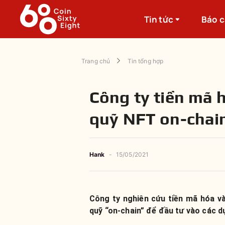
Tin tức
Báo 
Trang chủ
Tin tổng hợp
Công ty tiền mã h
quỹ NFT on-chai
Hank
-
15/05/2021
Công ty nghiên cứu tiền mã hóa v
quỹ “on-chain” để đầu tư vào các d