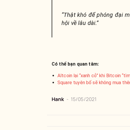
“Thật khó để phóng đại m
hội về lâu dài.”
Có thể bạn quan tâm:
Altcoin lại “xanh cỏ” khi Bitcoin “tì
Square tuyên bố sẽ không mua thêm
Hank
-
15/05/2021