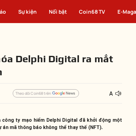
cáo
Sự kiện
Nổi bật
Coin68 TV
E-Maga
óa Delphi Digital ra mắt
n
Theo dõi Coin68 trên
à công ty mạo hiểm Delphi Digital đã khởi động một
ự án mã thông báo không thể thay thế (NFT).