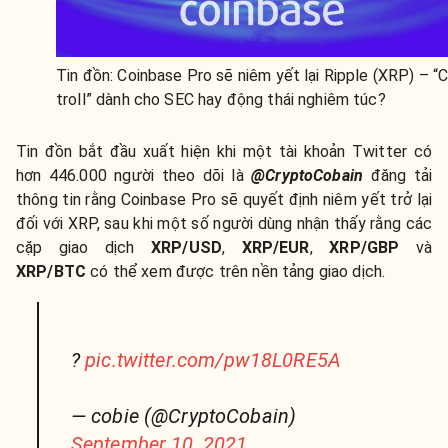
Tin đồn: Coinbase Pro sẽ niêm yết lại Ripple (XRP) – “
troll” dành cho SEC hay động thái nghiêm túc?
Tin đồn bắt đầu xuất hiện khi một tài khoản Twitter có
hơn 446.000 người theo dõi là
@CryptoCobain
đăng tải
thông tin rằng Coinbase Pro sẽ quyết định niêm yết trở lại
đối với XRP, sau khi một số người dùng nhận thấy rằng các
cặp giao dịch
XRP/USD
,
XRP/EUR
,
XRP/GBP
và
XRP/BTC
có thể xem được trên nền tảng giao dịch.
?
pic.twitter.com/pw18L0RE5A
— cobie (@CryptoCobain)
September 10, 2021