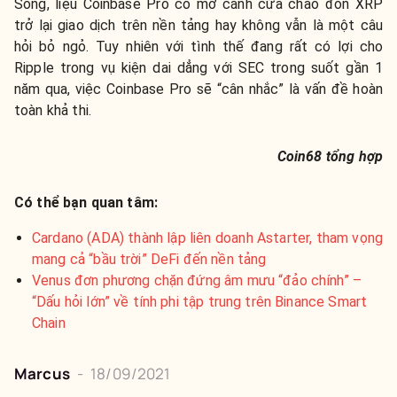
Song, liệu Coinbase Pro có mở cánh cửa chào đón XRP
trở lại giao dịch trên nền tảng hay không vẫn là một câu
hỏi bỏ ngỏ. Tuy nhiên với tình thế đang rất có lợi cho
Ripple trong vụ kiện dai dẳng với SEC trong suốt gần 1
năm qua, việc Coinbase Pro sẽ “cân nhắc” là vấn đề hoàn
toàn khả thi.
Coin68 tổng hợp
Có thể bạn quan tâm:
Cardano (ADA) thành lập liên doanh Astarter, tham vọng
mang cả “bầu trời” DeFi đến nền tảng
Venus đơn phương chặn đứng âm mưu “đảo chính” –
“Dấu hỏi lớn” về tính phi tập trung trên Binance Smart
Chain
Marcus
-
18/09/2021