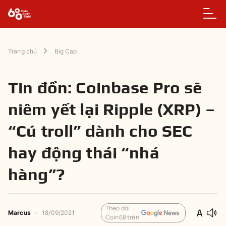
Trang chủ
Big Cap
Tin đồn: Coinbase Pro sẽ
niêm yết lại Ripple (XRP) –
“Cú troll” dành cho SEC
hay động thái “nhá
hàng”?
Theo dõi
Marcus
-
18/09/2021
Coin68 trên