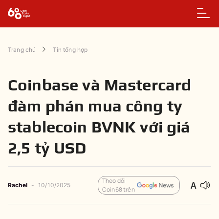
Trang chủ
Tin tổng hợp
Coinbase và Mastercard
đàm phán mua công ty
stablecoin BVNK với giá
2,5 tỷ USD
Theo dõi
Rachel
-
10/10/2025
Coin68 trên