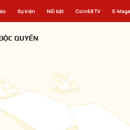
cáo
Sự kiện
Nổi bật
Coin68 TV
E-Maga
ĐỘC QUYỀN