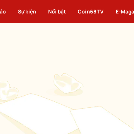
cáo
Sự kiện
Nổi bật
Coin68 TV
E-Maga