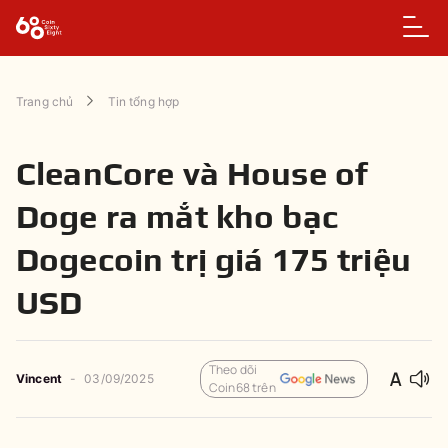
Trang chủ
Tin tổng hợp
CleanCore và House of
Doge ra mắt kho bạc
Dogecoin trị giá 175 triệu
USD
Theo dõi
Vincent
-
03/09/2025
Coin68 trên