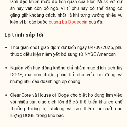
lãnh đạo khiến mức độ liên quan của Elon Musk với dự
án này vẫn còn bỏ ngỏ. Vị tỉ phú này có thể đang cố
gắng giữ khoảng cách, nhất là khi từng vướng nhiều vụ
kiện vì bị cáo buộc
quảng bá Dogecoin
quá đà.
Lộ trình sắp tới
Thời gian chốt giao dịch: dự kiến ngày 04/09/2025, phụ
thuộc điều kiện niêm yết bổ sung từ NYSE American.
Nguồn vốn huy động không chỉ nhằm mục đích tích lũy
DOGE, mà còn được phân bổ cho vốn lưu động và
những nhu cầu doanh nghiệp chung.
CleanCore và House of Doge cho biết họ đang làm việc
với nhiều sàn giao dịch lớn để có thể triển khai cơ chế
thưởng tương tự staking và tạo thêm lợi suất cho
lượng DOGE trong kho bạc.