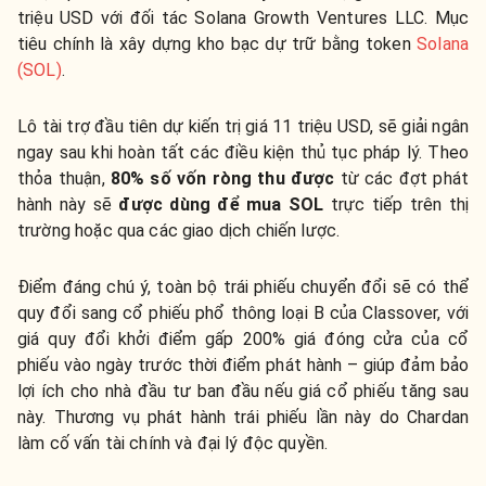
triệu USD với đối tác Solana Growth Ventures LLC. Mục
tiêu chính là xây dựng kho bạc dự trữ bằng token
Solana
(SOL)
.
Lô tài trợ đầu tiên dự kiến trị giá 11 triệu USD, sẽ giải ngân
ngay sau khi hoàn tất các điều kiện thủ tục pháp lý. Theo
thỏa thuận,
80% số vốn ròng thu được
từ các đợt phát
hành này sẽ
được dùng để mua SOL
trực tiếp trên thị
trường hoặc qua các giao dịch chiến lược.
Điểm đáng chú ý, toàn bộ trái phiếu chuyển đổi sẽ có thể
quy đổi sang cổ phiếu phổ thông loại B của Classover, với
giá quy đổi khởi điểm gấp 200% giá đóng cửa của cổ
phiếu vào ngày trước thời điểm phát hành – giúp đảm bảo
lợi ích cho nhà đầu tư ban đầu nếu giá cổ phiếu tăng sau
này. Thương vụ phát hành trái phiếu lần này do Chardan
làm cố vấn tài chính và đại lý độc quyền.