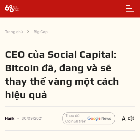
Trang chủ
Big Cap
CEO của Social Capital:
Bitcoin đã, đang và sẽ
thay thế vàng một cách
hiệu quả
Theo dõi
Hank
-
30/09/2021
Coin68 trên