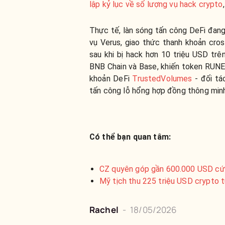
lập kỷ lục về số lượng vụ hack crypto
Thực tế, làn sóng tấn công DeFi đang
vụ Verus, giao thức thanh khoản cro
sau khi bị hack hơn 10 triệu USD trê
BNB Chain và Base, khiến token RUNE 
khoản DeFi
TrustedVolumes
- đối tá
tấn công lỗ hổng hợp đồng thông minh
Có thể bạn quan tâm:
CZ quyên góp gần 600.000 USD cứu
Mỹ tịch thu 225 triệu USD crypto 
Rachel
-
18/05/2026