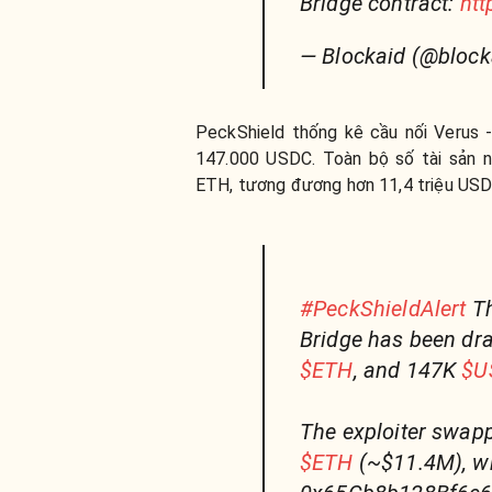
Bridge contract:
htt
— Blockaid (@block
PeckShield thống kê cầu nối Verus 
147.000 USDC. Toàn bộ số tài sản n
ETH, tương đương hơn 11,4 triệu USD t
#PeckShieldAlert
T
Bridge has been dr
$ETH
, and 147K
$U
The exploiter swapp
$ETH
(~$11.4M), whi