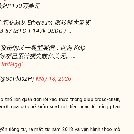
损失约1150万美元
交易从 Ethereum 侧转移大量资
3.57 tBTC + 147k USDC）。
关攻击的又一典型案例，此前 Kelp
idge 等桥已累计损失数亿美元。…
7JmfHggl
@GoPlusZH)
May 18, 2026
ó thể liên quan đến lỗi xác thực thông điệp cross-chain,
 vượt qua cơ chế kiểm soát rút tiền hoặc lỗ hổng phân
uyền riêng tư, ra mắt từ năm 2018 và vận hành theo mô