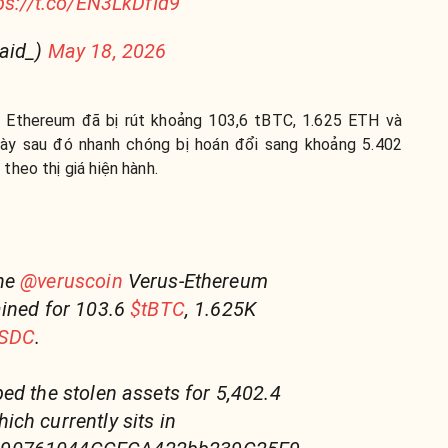
ps://t.co/EN3LkDfId9
aid_)
May 18, 2026
- Ethereum đã bị rút khoảng 103,6 tBTC, 1.625 ETH và
ày sau đó nhanh chóng bị hoán đổi sang khoảng 5.402
heo thị giá hiện hành.
he
@veruscoin
Verus-Ethereum
ained for 103.6
$tBTC
, 1.625K
SDC
.
ed the stolen assets for 5,402.4
ch currently sits in