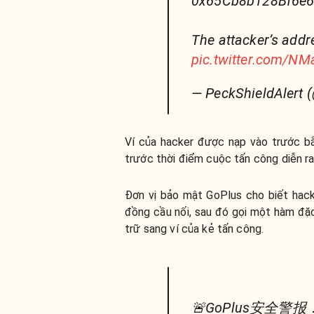
0x65Cb8b128Bf6e
The attacker’s add
pic.twitter.com/N
— PeckShieldAlert 
Ví của hacker được nạp vào trước 
trước thời điểm cuộc tấn công diễn ra
Đơn vị bảo mật GoPlus cho biết hacke
đồng cầu nối, sau đó gọi một hàm đặc
trữ sang ví của kẻ tấn công.
🚨GoPlus安全警报