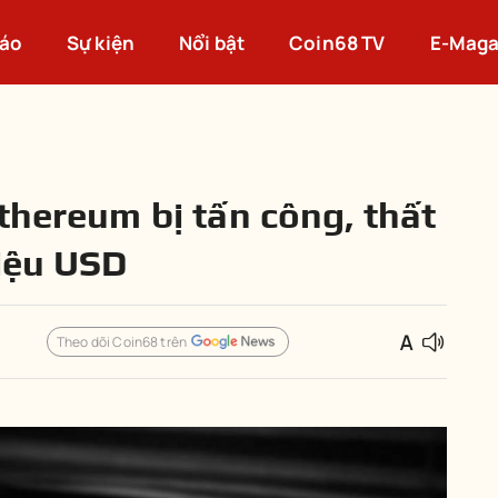
cáo
Sự kiện
Nổi bật
Coin68 TV
E-Maga
thereum bị tấn công, thất
riệu USD
Theo dõi Coin68 trên