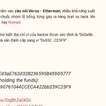
 nhắm vào
cầu nối Verus - Ethereum
, nhiều khả năng xuất
 chuỗi, nhóm lỗ hổng từng gây ra hàng loạt vụ hack lớn
e
hay
Nomad
.
ho biết địa chỉ ví của hacker được xác định là “0x5aBb…
tài sản đánh cắp sang ví “0x65C…C25F9”.
Ed3aE762d32B236595B459D5777
 holding the funds):
690761044CCECA422bb239C25F9
t.co/OqBh2alXGc