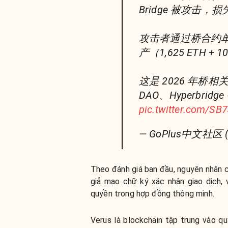
Bridge 被攻击，
攻击者通过桥合约单笔
产（1,625 ETH + 10
这是 2026 年桥相
DAO、Hyperbr
pic.twitter.com/SB
— GoPlus中文社区 (
Theo đánh giá ban đầu, nguyên nhân c
giả mạo chữ ký xác nhận giao dịch,
quyền trong hợp đồng thông minh.
Verus là blockchain tập trung vào q