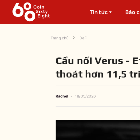
Tin tức
Báo 
Trang chủ
DeFi
Cầu nối Verus - E
thoát hơn 11,5 t
Rachel
-
18/05/2026