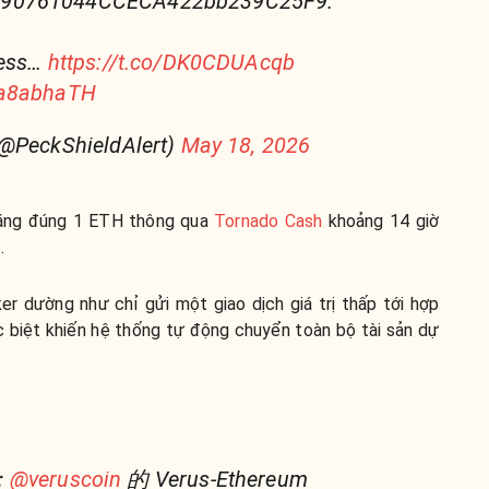
690761044CCECA422bb239C25F9.
ress…
https://t.co/DK0CDUAcqb
Ma8abhaTH
(@PeckShieldAlert)
May 18, 2026
bằng đúng 1 ETH thông qua
Tornado Cash
khoảng 14 giờ
.
r dường như chỉ gửi một giao dịch giá trị thấp tới hợp
 biệt khiến hệ thống tự động chuyển toàn bộ tài sản dự
：
@veruscoin
的 Verus-Ethereum