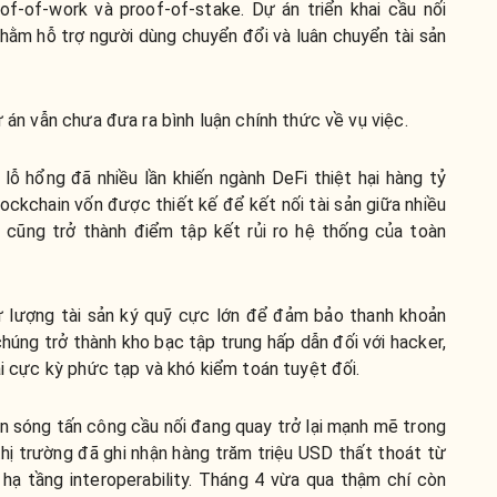
of-of-work và proof-of-stake. Dự án triển khai cầu nối
ằm hỗ trợ người dùng chuyển đổi và luân chuyển tài sản
ự án vẫn chưa đưa ra bình luận chính thức về vụ việc.
u lỗ hổng đã nhiều lần khiến ngành DeFi thiệt hại hàng tỷ
ockchain vốn được thiết kế để kết nối tài sản giữa nhiều
 cũng trở thành điểm tập kết rủi ro hệ thống của toàn
ữ lượng tài sản ký quỹ cực lớn để đảm bảo thanh khoản
chúng trở thành kho bạc tập trung hấp dẫn đối với hacker,
ại cực kỳ phức tạp và khó kiểm toán tuyệt đối.
àn sóng tấn công cầu nối đang quay trở lại mạnh mẽ trong
thị trường đã ghi nhận hàng trăm triệu USD thất thoát từ
 hạ tầng interoperability. Tháng 4 vừa qua thậm chí còn