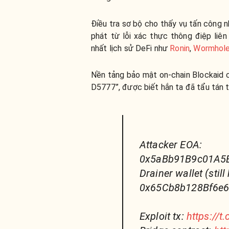
Điều tra sơ bộ cho thấy vụ tấn công
phát từ lỗi xác thực thông điệp liên
nhất lịch sử DeFi như
Ronin
,
Wormhol
Nền tảng bảo mật on-chain Blockaid c
D5777”, được biết hắn ta đã tẩu tán 
Attacker EOA:
0x5aBb91B9c01A5
Drainer wallet (still
0x65Cb8b128Bf6e
Exploit tx:
https://