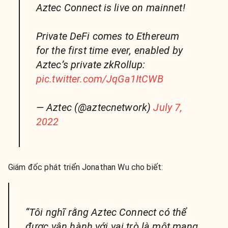
Aztec Connect is live on mainnet!
Private DeFi comes to Ethereum
for the first time ever, enabled by
Aztec’s private zkRollup:
pic.twitter.com/JqGa1ItCWB
— Aztec (@aztecnetwork)
July 7,
2022
Giám đốc phát triển Jonathan Wu cho biết:
“Tôi nghĩ rằng Aztec Connect có thể
được vận hành với vai trò là một mạng