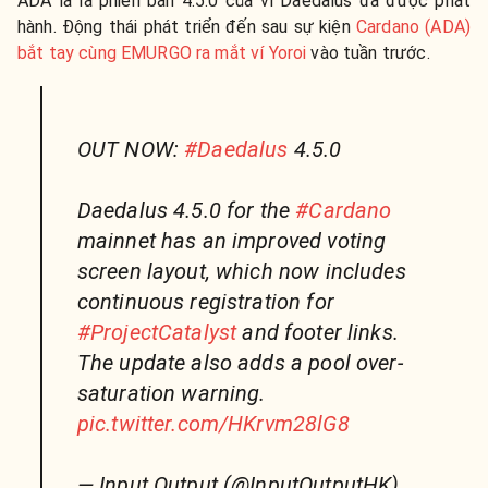
ADA là là phiên bản 4.5.0 của ví Daedalus đã được phát
hành. Động thái phát triển đến sau sự kiện
Cardano (ADA)
bắt tay cùng EMURGO ra mắt ví Yoroi
vào tuần trước.
OUT NOW:
#Daedalus
4.5.0
Daedalus 4.5.0 for the
#Cardano
mainnet has an improved voting
screen layout, which now includes
continuous registration for
#ProjectCatalyst
and footer links.
The update also adds a pool over-
saturation warning.
pic.twitter.com/HKrvm28lG8
— Input Output (@InputOutputHK)