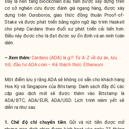
Đây là nền tảng blockchain đầu tiên được xây dựng trên
cơ sở nghiên cứu được đánh giá ngang hàng, được xây
dựng trên Ouroboros, giao thức đồng thuận Proof-of-
Stake và được phát triển bằng ngôn ngữ lập trình Haskell
cho phép Cardano theo đuổi sự phát triển cải tiến hơn.
Điều này được cho là đạt được sự ổn định và an ninh toàn
diện.
– Xem thêm:
Cardano (ADA) là gì? Từ A-Z về dự án, lưu
trữ, đầu tư ADA coin – Kẻ thách thức Ethereum
Một điểm lưu ý rằng ADA sẽ không có sẵn cho khách hàng
Hoa Kỳ và Singapore của Bitstamp. Danh sách đầy đủ các
cặp giao dịch mới sẽ được thêm vào Bitstamp là
ADA/BTC, ADA/EUR, ADA/USD. Lịch trình niêm yết sẽ
diễn ra như sau:
1. Chế độ chỉ chuyển tiền
: Gửi và rút tiền được mở