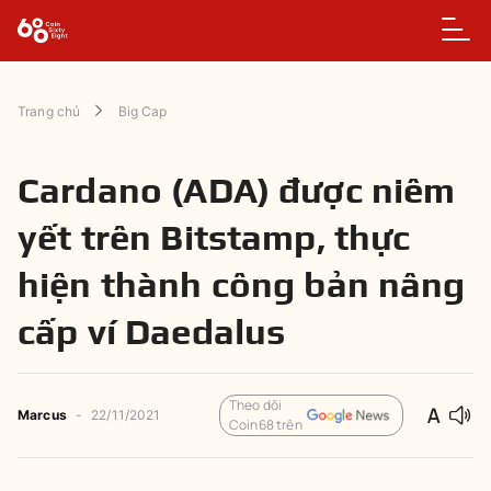
Trang chủ
Big Cap
Cardano (ADA) được niêm
yết trên Bitstamp, thực
hiện thành công bản nâng
cấp ví Daedalus
Theo dõi
Marcus
-
22/11/2021
Coin68 trên