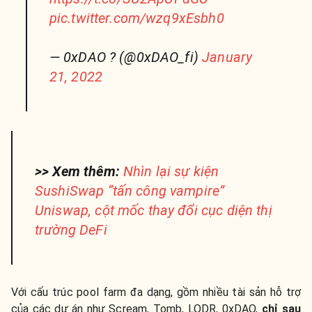
pic.twitter.com/wzq9xEsbh0
— 0xDAO ? (@0xDAO_fi)
January
21, 2022
>> Xem thêm:
Nhìn lại sự kiện
SushiSwap “tấn công vampire”
Uniswap, cột mốc thay đổi cục diện thị
trường DeFi
Với cấu trúc pool farm đa dạng, gồm nhiều tài sản hỗ trợ
của các dự án như Scream, Tomb, LQDR, 0xDAO,
chỉ sau