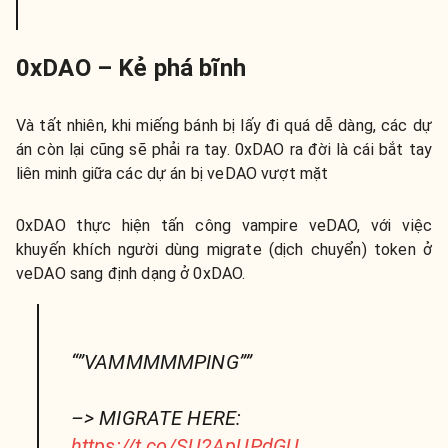
0xDAO – Kẻ phá bĩnh
Và tất nhiên, khi miếng bánh bị lấy đi quá dễ dàng, các dự
án còn lại cũng sẽ phải ra tay. 0xDAO ra đời là cái bắt tay
liên minh giữa các dự án bị veDAO vượt mặt
0xDAO thực hiện tấn công vampire veDAO, với việc
khuyến khích người dùng migrate (dịch chuyển) token ở
veDAO sang định dạng ở 0xDAO.
“”VAMMMMMPING””
–> MIGRATE HERE:
https://t.co/SU2ApUPdGU