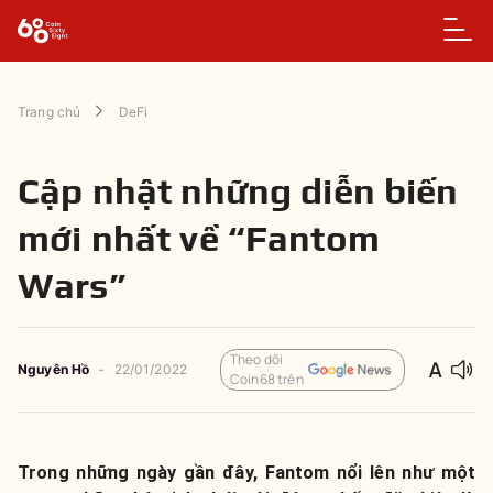
Trang chủ
DeFi
Cập nhật những diễn biến
mới nhất về “Fantom
Wars”
Theo dõi
Nguyên
Hồ
-
22/01/2022
Coin68 trên
Trong những ngày gần đây, Fantom nổi lên như một