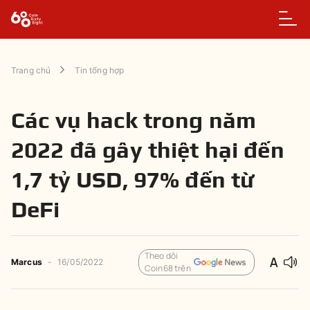
Trang chủ
Tin tổng hợp
Các vụ hack trong năm
2022 đã gây thiệt hại đến
1,7 tỷ USD, 97% đến từ
DeFi
Theo dõi
Marcus
-
16/05/2022
Coin68 trên