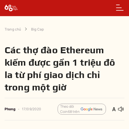
Trang chủ
Big Cap
Các thợ đào Ethereum
kiếm được gần 1 triệu đô
la từ phí giao dịch chỉ
trong một giờ
Theo dõi
Phong
-
17/09/2020
Coin68 trên