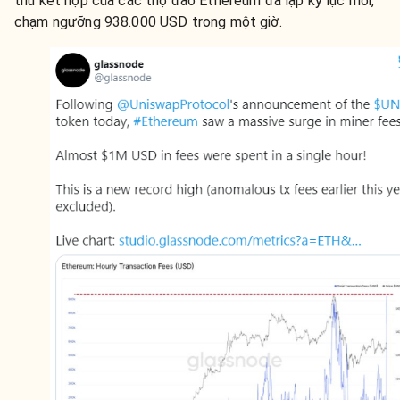
thu kết hợp của các thợ đào Ethereum đã lập kỷ lục mới,
chạm ngưỡng 938.000 USD trong một giờ.