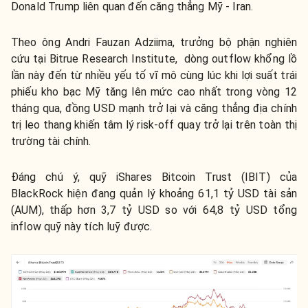
Donald Trump liên quan đến căng thẳng Mỹ - Iran.
Theo ông Andri Fauzan Adziima, trưởng bộ phận nghiên
cứu tại Bitrue Research Institute, dòng outflow khổng lồ
lần này đến từ nhiều yếu tố vĩ mô cùng lúc khi lợi suất trái
phiếu kho bạc Mỹ tăng lên mức cao nhất trong vòng 12
tháng qua, đồng USD mạnh trở lại và căng thẳng địa chính
trị leo thang khiến tâm lý risk-off quay trở lại trên toàn thị
trường tài chính.
Đáng chú ý, quỹ iShares Bitcoin Trust (IBIT) của
BlackRock hiện đang quản lý khoảng 61,1 tỷ USD tài sản
(AUM), thấp hơn 3,7 tỷ USD so với 64,8 tỷ USD tổng
inflow quỹ này tích luỹ được.