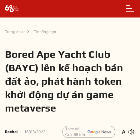
Trang chủ
Tin tổng hợp
Bored Ape Yacht Club
(BAYC) lên kế hoạch bán
đất ảo, phát hành token
khởi động dự án game
metaverse
Theo dõi
Rachel
-
16/03/2022
Coin68 trên