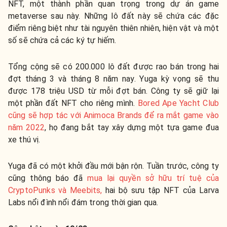
NFT, một thành phần quan trọng trong dự án game
metaverse sau này. Những lô đất này sẽ chứa các đặc
điểm riêng biệt như tài nguyên thiên nhiên, hiện vật và một
số sẽ chứa cả các ký tự hiếm.
Tổng cộng sẽ có 200.000 lô đất được rao bán trong hai
đợt tháng 3 và tháng 8 năm nay. Yuga kỳ vọng sẽ thu
được 178 triệu USD từ mỗi đợt bán. Công ty sẽ giữ lại
một phần đất NFT cho riêng mình.
Bored Ape Yacht Club
cũng sẽ hợp tác với Animoca Brands để ra mắt game vào
năm 2022
, họ đang bắt tay xây dựng một tựa game đua
xe thú vị.
Yuga đã có một khởi đầu mới bận rộn. Tuần trước, công ty
cũng thông báo đã
mua lại quyền sở hữu trí tuệ của
CryptoPunks và Meebits,
hai bộ sưu tập NFT của Larva
Labs nổi đình nổi đám trong thời gian qua.