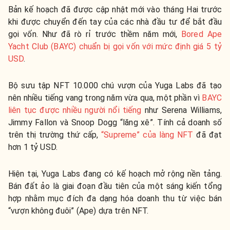
Bản kế hoạch đã được cập nhật mới vào tháng Hai trước
khi được chuyển đến tay của các nhà đầu tư để bắt đầu
gọi vốn. Như đã rò rỉ trước thềm năm mới,
Bored Ape
Yacht Club (BAYC) chuẩn bị gọi vốn với mức định giá 5 tỷ
USD
.
Bộ sưu tập NFT 10.000 chú vượn của Yuga Labs đã tạo
nên nhiều tiếng vang trong năm vừa qua, một phần vì
BAYC
liên tục được nhiều người nổi tiếng
như Serena Williams,
Jimmy Fallon và Snoop Dogg “lăng xê”. Tính cả doanh số
trên thị trường thứ cấp,
“Supreme” của làng NFT
đã đạt
hơn 1 tỷ USD.
Hiện tại, Yuga Labs đang có kế hoạch mở rộng nền tảng.
Bán đất ảo là giai đoạn đầu tiên của một sáng kiến ​​tổng
hợp nhằm mục đích đa dạng hóa doanh thu từ việc bán
“vượn không đuôi” (Ape) dựa trên NFT.