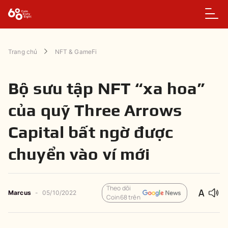
Trang chủ
NFT & GameFi
Bộ sưu tập NFT “xa hoa”
của quỹ Three Arrows
Capital bất ngờ được
chuyển vào ví mới
Theo dõi
Marcus
-
05/10/2022
Coin68 trên