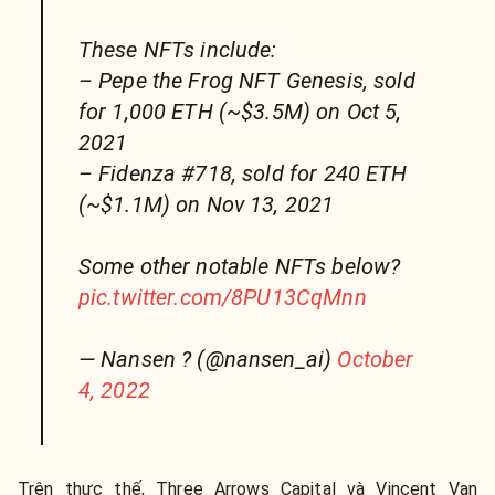
These NFTs include:
– Pepe the Frog NFT Genesis, sold
for 1,000 ETH (~$3.5M) on Oct 5,
2021
– Fidenza #718, sold for 240 ETH
(~$1.1M) on Nov 13, 2021
Some other notable NFTs below?
pic.twitter.com/8PU13CqMnn
— Nansen ? (@nansen_ai)
October
4, 2022
Trên thực thế, Three Arrows Capital và Vincent Van