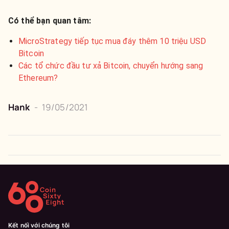
Có thể bạn quan tâm:
MicroStrategy tiếp tục mua đáy thêm 10 triệu USD
Bitcoin
Các tổ chức đầu tư xả Bitcoin, chuyển hướng sang
Ethereum?
Hank
-
19/05/2021
Kết nối với chúng tôi