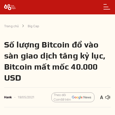
Trang chủ
Big Cap
Số lượng Bitcoin đổ vào
sàn giao dịch tăng kỷ lục,
Bitcoin mất mốc 40.000
USD
Theo dõi
Hank
-
19/05/2021
Coin68 trên