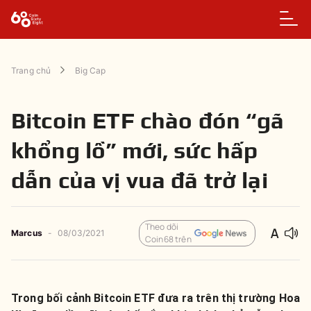
Trang chủ
Big Cap
Bitcoin ETF chào đón “gã
khổng lồ” mới, sức hấp
dẫn của vị vua đã trở lại
Theo dõi
Marcus
-
08/03/2021
Coin68 trên
Trong bối cảnh Bitcoin ETF đưa ra trên thị trường Hoa