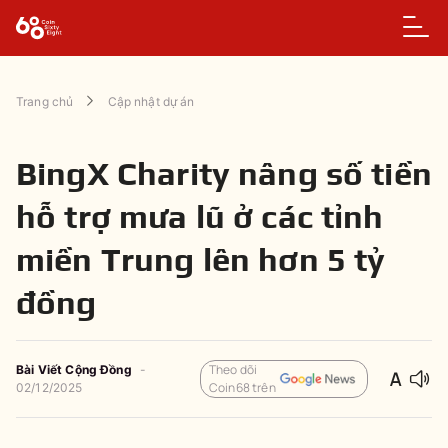
Trang chủ
Cập nhật dự án
BingX Charity nâng số tiền
hỗ trợ mưa lũ ở các tỉnh
miền Trung lên hơn 5 tỷ
đồng
Theo dõi
Bài Viết Cộng Đồng
-
Coin68 trên
02/12/2025