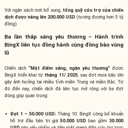
Với ngân sách mới bổ sung,
tổng quỹ cứu trợ của chiến
dịch được nâng lên 200.000 USD
(tương đương hơn 5 tỷ
đồng).
Ba lần thắp sáng yêu thương – Hành trình
BingX liên tục đồng hành cùng đồng bào vùng
lũ
Chiến dịch
“Một điểm sáng, ngàn yêu thương”
được
BingX triển khai từ
tháng 11/ 2025
, sau đợt mưa bão lớn
gây ảnh hưởng tại nhiều tỉnh miền Trung và miền Bắc. Từ
đó đến nay, chiến dịch đã liên tục mở rộng với ba đợt
đóng góp quan trọng:
Đợt 1 – 50.000 USD:
Tháng 10. BingX công bố khoản
hỗ trợ đầu tiên trị giá
50.000 USD
bao gồm
30.000
USD
nhu yếu phẩm và tiền mặt mang đến cứu trợ trực