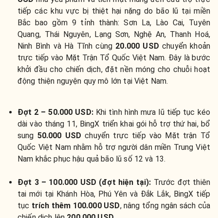
tiếp các khu vực bị thiệt hại nặng do bão lũ tại miền
Bắc bao gồm 9 tỉnh thành: Sơn La, Lào Cai, Tuyên
Quang, Thái Nguyên, Lạng Sơn, Nghệ An, Thanh Hoá,
Ninh Bình và Hà Tĩnh cùng
20.000 USD
chuyển khoản
trực tiếp vào Mặt Trận Tổ Quốc Việt Nam. Đây là bước
khởi đầu cho chiến dịch, đặt nền móng cho chuỗi hoạt
động thiện nguyện quy mô lớn tại Việt Nam.
Đợt 2 – 50.000 USD:
Khi tình hình mưa lũ tiếp tục kéo
dài vào tháng 11, BingX triển khai gói hỗ trợ thứ hai, bổ
sung
50.000 USD
chuyển trực tiếp vào Mặt trận Tổ
Quốc Việt Nam nhằm hỗ trợ người dân miền Trung Việt
Nam khắc phục hậu quả bão lũ số 12 và 13.
Đợt 3 – 100.000 USD (đợt hiện tại):
Trước đợt thiên
tai mới tại Khánh Hòa, Phú Yên và Đắk Lắk, BingX tiếp
tục
trích thêm 100.000 USD
, nâng tổng ngân sách của
chiến dịch lên
200.000 USD
.