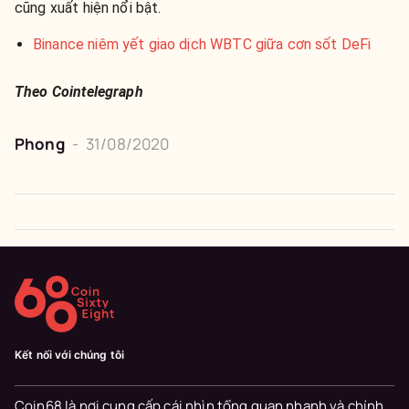
cũng xuất hiện nổi bật.
Binance niêm yết giao dịch WBTC giữa cơn sốt DeFi
Theo Cointelegraph
Phong
-
31/08/2020
Kết nối với chúng tôi
Coin68 là nơi cung cấp cái nhìn tổng quan nhanh và chính