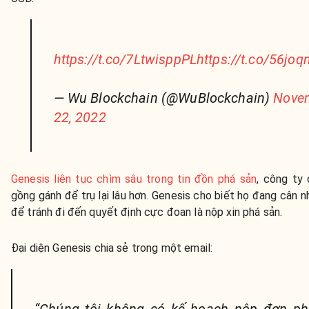
https://t.co/7LtwisppPL
https://t.co/56jo
— Wu Blockchain (@WuBlockchain)
Nove
22, 2022
Genesis liên tục chìm sâu trong tin đồn phá sản
, công ty
gồng gánh để trụ lại lâu hơn. Genesis cho biết họ đang cân 
để tránh đi đến quyết định cực đoan là nộp xin phá sản.
Đại diện Genesis chia sẻ trong một email:
“Chúng tôi không có kế hoạch nộp đơn ph