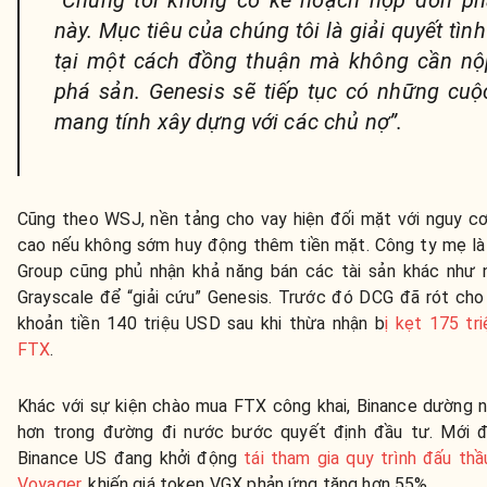
này. Mục tiêu của chúng tôi là giải quyết tình
tại một cách đồng thuận mà không cần nộ
phá sản. Genesis sẽ tiếp tục có những cuộ
mang tính xây dựng với các chủ nợ”.
Cũng theo WSJ, nền tảng cho vay hiện đối mặt với nguy c
cao nếu không sớm huy động thêm tiền mặt. Công ty mẹ là 
Group cũng phủ nhận khả năng bán các tài sản khác như 
Grayscale để “giải cứu” Genesis. Trước đó DCG đã rót cho
khoản tiền 140 triệu USD sau khi thừa nhận b
ị kẹt 175 tr
FTX
.
Khác với sự kiện chào mua FTX công khai, Binance dường 
hơn trong đường đi nước bước quyết định đầu tư. Mới đ
Binance US đang khởi động
tái tham gia quy trình đấu thầ
Voyager
, khiến giá token VGX phản ứng tăng hơn 55%.