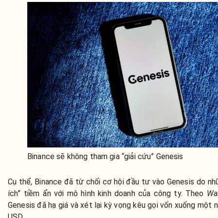
Binance sẽ không tham gia “giải cứu” Genesis
Cụ thể, Binance đã từ chối cơ hội đầu tư vào Genesis do nh
ích” tiềm ẩn với mô hình kinh doanh của công ty. Theo
Wal
Genesis đã hạ giá và xét lại kỳ vọng kêu gọi vốn xuống một 
USD.