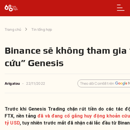
Trang chủ
Tin tổng hợp
Binance sẽ không tham gia 
cứu” Genesis
Theo dõi Coin68 trên
Arigatou
-
22/11/2022
Trước khi Genesis Trading chặn rút tiền do các tác 
FTX, nền tảng
đã và đang cố gắng huy động khoản cứu 
tỷ USD
, tuy nhiên trước mắt đã nhận cái lắc đầu từ Bina