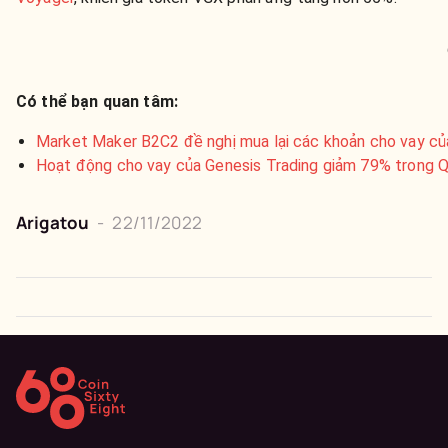
Có thể bạn quan tâm:
Market Maker B2C2 đề nghị mua lại các khoản cho vay củ
Hoạt động cho vay của Genesis Trading giảm 79% trong 
Arigatou
-
22/11/2022