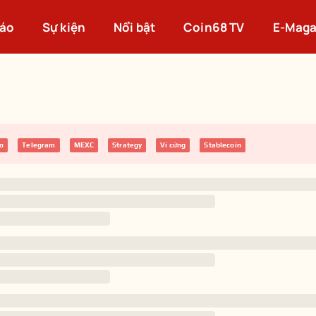
cáo
Sự kiện
Nổi bật
Coin68 TV
E-Maga
to
Telegram
MEXC
Strategy
Ví cứng
Stablecoin