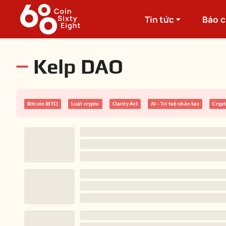
Tin tức
Báo 
Kelp DAO
Bitcoin (BTC)
Luật crypto
Clarity Act
AI - Trí tuệ nhân tạo
Cryp