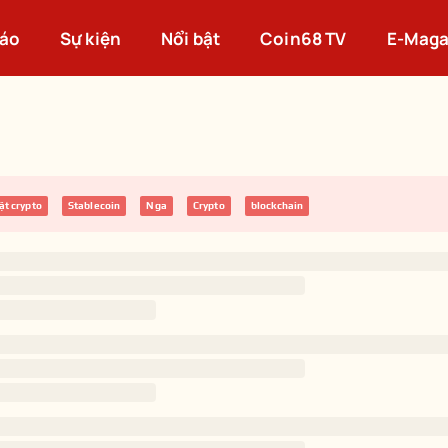
cáo
Sự kiện
Nổi bật
Coin68 TV
E-Maga
ật crypto
Stablecoin
Nga
Crypto
blockchain