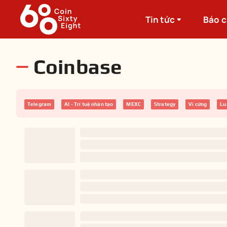
Tin tức
Báo 
Coinbase
Telegram
AI - Trí tuệ nhân tạo
MEXC
Strategy
Ví cứng
Lu