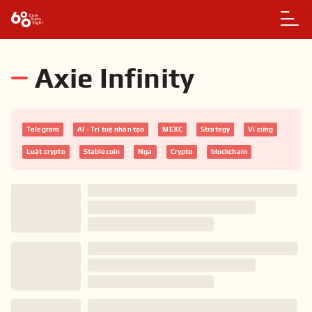
Axie Infinity
Telegram
AI - Trí tuệ nhân tạo
MEXC
Strategy
Ví cứng
Luật crypto
Stablecoin
Nga
Crypto
blockchain