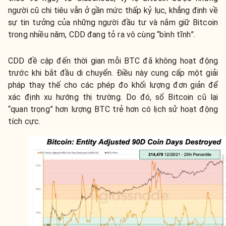
người cũ chi tiêu vẫn ở gần mức thấp kỷ lục, khẳng định về
sự tin tưởng của những người đầu tư và nắm giữ Bitcoin
trong nhiều năm, CDD đang tỏ ra vô cùng “bình tĩnh”.
CDD đề cập đến thời gian mỗi BTC đã không hoạt động
trước khi bắt đầu di chuyển. Điều này cung cấp một giải
pháp thay thế cho các phép đo khối lượng đơn giản để
xác định xu hướng thị trường. Do đó, số Bitcoin cũ lại
“quan trọng” hơn lượng BTC trẻ hơn có lịch sử hoạt động
tích cực.