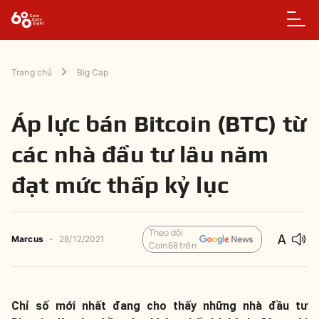
Trang chủ
Big Cap
Áp lực bán Bitcoin (BTC) từ
các nhà đầu tư lâu năm
đạt mức thấp kỷ lục
Theo dõi
Marcus
-
28/12/2021
Coin68 trên
Chỉ số mới nhất đang cho thấy những nhà đầu tư