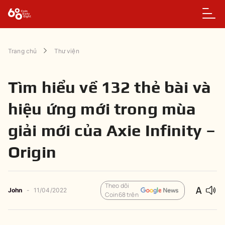
Trang chủ
Thư viện
Tìm hiểu về 132 thẻ bài và
hiệu ứng mới trong mùa
giải mới của Axie Infinity –
Origin
Theo dõi
John
-
11/04/2022
Coin68 trên